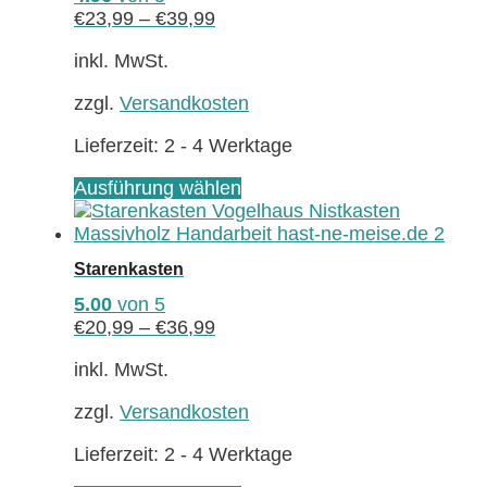
Die
€
23,99
–
€
39,99
Optionen
können
inkl. MwSt.
auf
zzgl.
Versandkosten
der
Produktseite
Lieferzeit:
2 - 4 Werktage
gewählt
werden
Dieses
Ausführung wählen
Produkt
weist
mehrere
Starenkasten
Varianten
auf.
5.00
von 5
Die
€
20,99
–
€
36,99
Optionen
können
inkl. MwSt.
auf
zzgl.
Versandkosten
der
Produktseite
Lieferzeit:
2 - 4 Werktage
gewählt
werden