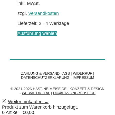
können
inkl. MwSt.
auf
zzgl.
Versandkosten
der
Produktseite
Lieferzeit:
2 - 4 Werktage
gewählt
werden
Dieses
Ausführung wählen
Produkt
weist
mehrere
Varianten
auf.
Die
Optionen
ZAHLUNG & VERSAND
|
AGB
|
WIDERRUF
|
können
DATENSCHUTZERKLÄRUNG
|
IMPRESSUM
auf
der
© 2021-2026 HAST-NE-MEISE.DE | KONZEPT & DESIGN
Produktseite
-
WEBME.DIGITAL
|
DU@HAST-NE-MEISE.DE
gewählt
Weiter einkaufen →
werden
Produkt zum Warenkorb hinzugefügt.
0 Artikel -
€
0,00