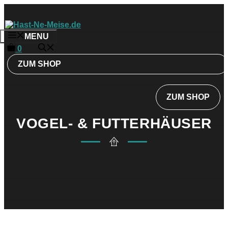
Zum
Inhalt
springen
MENU
0
ZUM SHOP
ZUM SHOP
VOGEL- & FUTTERHÄUSER