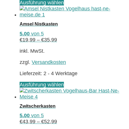
Dieses
Ausführung wählen
Produkt
weist
mehrere
Amsel Nistkasten
Varianten
auf.
5.00
von 5
Die
€
19,99
–
€
35,99
Optionen
können
inkl. MwSt.
auf
zzgl.
Versandkosten
der
Produktseite
Lieferzeit:
2 - 4 Werktage
gewählt
werden
Dieses
Ausführung wählen
Produkt
weist
mehrere
Zwitscherkasten
Varianten
auf.
5.00
von 5
Die
€
43,99
–
€
52,99
Optionen