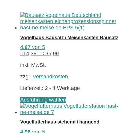
Vogelhaus Bausatz / Meisenkasten Bausatz
4.87
von 5
€
14,39
–
€
35,99
inkl. MwSt.
zzgl.
Versandkosten
Lieferzeit:
2 - 4 Werktage
Dieses
Ausführung wählen
Produkt
weist
mehrere
Vogelfutterhaus stehend / hängend
Varianten
auf.
4.96
von 5