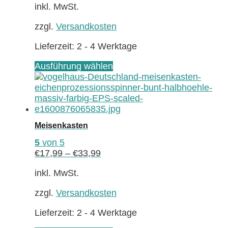
können
inkl. MwSt.
auf
zzgl.
Versandkosten
der
Produktseite
Lieferzeit:
2 - 4 Werktage
gewählt
werden
Dieses
Ausführung wählen
Produkt
weist
mehrere
Varianten
auf.
Meisenkasten
Die
Optionen
5
von 5
können
€
17,99
–
€
33,99
auf
der
inkl. MwSt.
Produktseite
zzgl.
Versandkosten
gewählt
werden
Lieferzeit:
2 - 4 Werktage