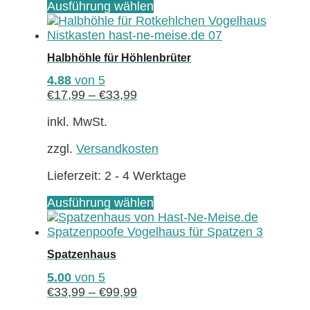
Dieses
Ausführung wählen
Produkt
weist
mehrere
Halbhöhle für Höhlenbrüter
Varianten
auf.
4.88
von 5
Die
€
17,99
–
€
33,99
Optionen
können
inkl. MwSt.
auf
zzgl.
Versandkosten
der
Produktseite
Lieferzeit:
2 - 4 Werktage
gewählt
werden
Dieses
Ausführung wählen
Produkt
weist
mehrere
Spatzenhaus
Varianten
auf.
5.00
von 5
Die
€
33,99
–
€
99,99
Optionen