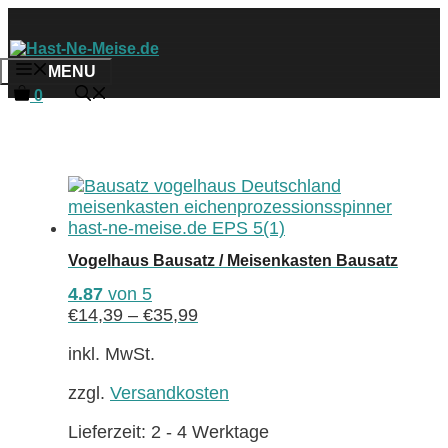
Zum
Inhalt
springen
MENU
0
Vogelhaus Bausatz / Meisenkasten Bausatz
4.87
von 5
€
14,39
–
€
35,99
inkl. MwSt.
zzgl.
Versandkosten
Lieferzeit:
2 - 4 Werktage