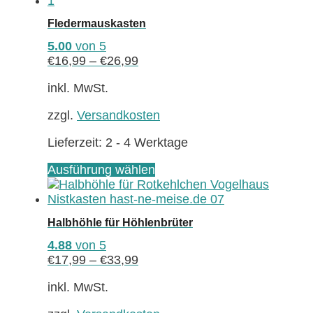
mehrere
Fledermauskasten
Varianten
auf.
5.00
von 5
Die
€
16,99
–
€
26,99
Optionen
können
inkl. MwSt.
auf
zzgl.
Versandkosten
der
Produktseite
Lieferzeit:
2 - 4 Werktage
gewählt
werden
Dieses
Ausführung wählen
Produkt
weist
mehrere
Halbhöhle für Höhlenbrüter
Varianten
auf.
4.88
von 5
Die
€
17,99
–
€
33,99
Optionen
können
inkl. MwSt.
auf