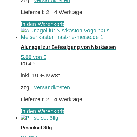
zzgl.
Versandkosten
der
Produktseite
Lieferzeit:
2 - 4 Werktage
gewählt
werden
In den Warenkorb
Alunagel zur Befestigung von Nistkästen
5.00
von 5
€
0,49
inkl. 19 % MwSt.
zzgl.
Versandkosten
Lieferzeit:
2 - 4 Werktage
In den Warenkorb
Pinselset 3tlg