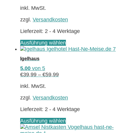
Optionen
können
inkl. MwSt.
auf
zzgl.
Versandkosten
der
Produktseite
Lieferzeit:
2 - 4 Werktage
gewählt
werden
Dieses
Ausführung wählen
Produkt
weist
Igelhaus
mehrere
Varianten
5.00
von 5
auf.
€
39,99
–
€
59,99
Die
Optionen
inkl. MwSt.
können
zzgl.
Versandkosten
auf
der
Lieferzeit:
2 - 4 Werktage
Produktseite
gewählt
Dieses
Ausführung wählen
werden
Produkt