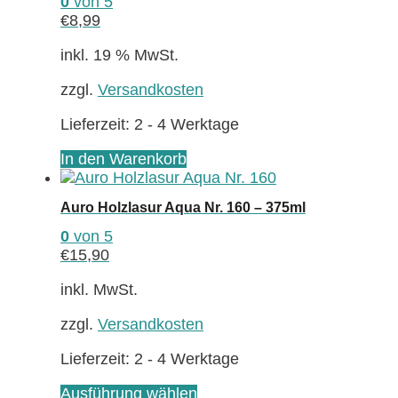
0
von 5
€
8,99
inkl. 19 % MwSt.
zzgl.
Versandkosten
Lieferzeit:
2 - 4 Werktage
In den Warenkorb
Auro Holzlasur Aqua Nr. 160 – 375ml
0
von 5
€
15,90
inkl. MwSt.
zzgl.
Versandkosten
Lieferzeit:
2 - 4 Werktage
Dieses
Ausführung wählen