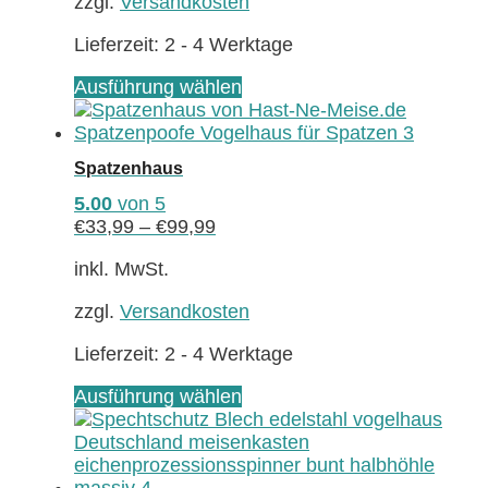
zzgl.
Versandkosten
der
Produktseite
Lieferzeit:
2 - 4 Werktage
gewählt
werden
Dieses
Ausführung wählen
Produkt
weist
mehrere
Spatzenhaus
Varianten
auf.
5.00
von 5
Die
€
33,99
–
€
99,99
Optionen
können
inkl. MwSt.
auf
zzgl.
Versandkosten
der
Produktseite
Lieferzeit:
2 - 4 Werktage
gewählt
werden
Dieses
Ausführung wählen
Produkt
weist
mehrere
Varianten