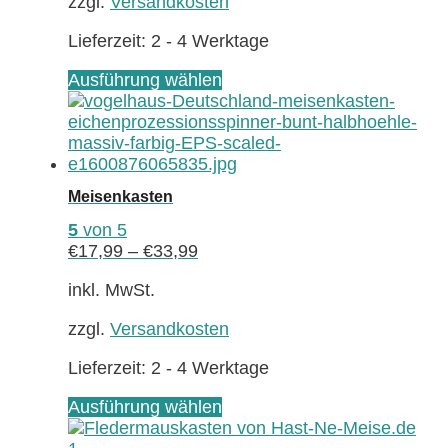
zzgl.
Versandkosten
der
Produktseite
Lieferzeit:
2 - 4 Werktage
gewählt
werden
Dieses
Ausführung wählen
Produkt
weist
mehrere
Varianten
auf.
Meisenkasten
Die
Optionen
5
von 5
können
€
17,99
–
€
33,99
auf
der
inkl. MwSt.
Produktseite
zzgl.
Versandkosten
gewählt
werden
Lieferzeit:
2 - 4 Werktage
Dieses
Ausführung wählen
Produkt
weist