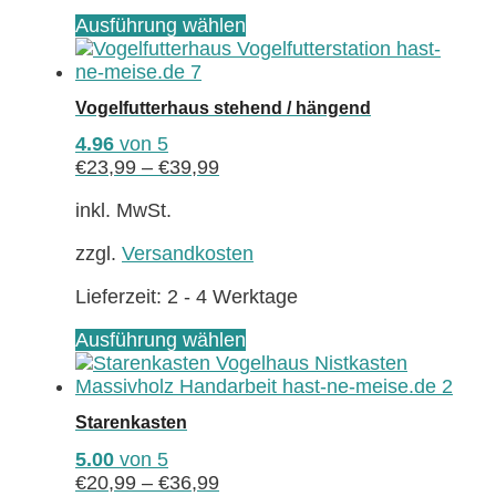
Dieses
Ausführung wählen
Produkt
weist
mehrere
Vogelfutterhaus stehend / hängend
Varianten
auf.
4.96
von 5
Die
€
23,99
–
€
39,99
Optionen
können
inkl. MwSt.
auf
zzgl.
Versandkosten
der
Produktseite
Lieferzeit:
2 - 4 Werktage
gewählt
werden
Dieses
Ausführung wählen
Produkt
weist
mehrere
Starenkasten
Varianten
auf.
5.00
von 5
Die
€
20,99
–
€
36,99