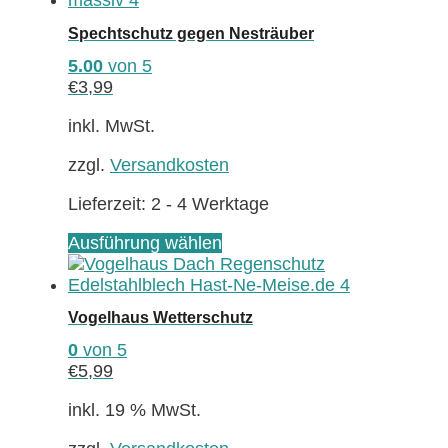
auf.
Spechtschutz gegen Nesträuber
Die
Optionen
5.00
von 5
können
€
3,99
auf
der
inkl. MwSt.
Produktseite
zzgl.
Versandkosten
gewählt
werden
Lieferzeit:
2 - 4 Werktage
Dieses
Ausführung wählen
Produkt
weist
mehrere
Vogelhaus Wetterschutz
Varianten
auf.
0
von 5
Die
€
5,99
Optionen
können
inkl. 19 % MwSt.
auf