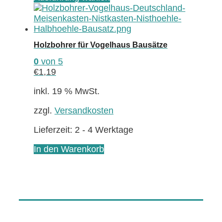
Produkt
weist
mehrere
Varianten
Holzbohrer für Vogelhaus Bausätze
auf.
Die
0
von 5
Optionen
€
1,19
können
auf
inkl. 19 % MwSt.
der
zzgl.
Versandkosten
Produktseite
gewählt
Lieferzeit:
2 - 4 Werktage
werden
In den Warenkorb