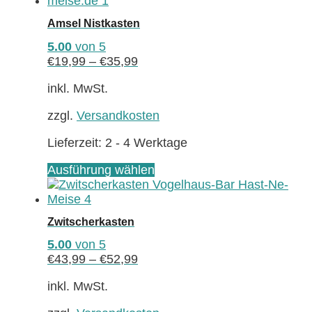
weist
mehrere
Amsel Nistkasten
Varianten
auf.
5.00
von 5
Die
€
19,99
–
€
35,99
Optionen
können
inkl. MwSt.
auf
zzgl.
Versandkosten
der
Produktseite
Lieferzeit:
2 - 4 Werktage
gewählt
werden
Dieses
Ausführung wählen
Produkt
weist
mehrere
Zwitscherkasten
Varianten
auf.
5.00
von 5
Die
€
43,99
–
€
52,99
Optionen
können
inkl. MwSt.
auf