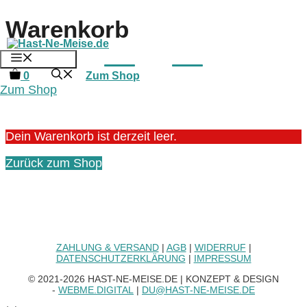
Zum
Warenkorb
Inhalt
springen
MENU
0
Zum Shop
Zum Shop
Dein Warenkorb ist derzeit leer.
Zurück zum Shop
ZAHLUNG & VERSAND
|
AGB
|
WIDERRUF
|
DATENSCHUTZERKLÄRUNG
|
IMPRESSUM
© 2021-2026 HAST-NE-MEISE.DE | KONZEPT & DESIGN
-
WEBME.DIGITAL
|
DU@HAST-NE-MEISE.DE