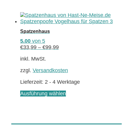
Spatzenhaus
5.00
von 5
€
33,99
–
€
99,99
inkl. MwSt.
zzgl.
Versandkosten
Lieferzeit:
2 - 4 Werktage
Dieses
Ausführung wählen
Produkt
weist
mehrere
Varianten
auf.
Die